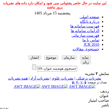
این سایت در حال حاضر پشتیبانی نمی شود و امکان دارد داده های نشریات
بروز نباشند
پنجشنبه 15 مرداد 1405
صفحه اصلی
درباره پایگاه
فهرست سامانه ها
الزامات سامانه ها
فهرست سازمانی
تماس با ما
JCR 2016
جستجوی مقالات
نمایه
سازمان
موضوع
انتشار
زبان
نمایش
۲
نشریه
نشریات پزشکی
|
نشریات علوم
|
نشریات آزاد
|
همه نشریات
تعداد در صفحه:
۵
۱۰
۲۰
۵۰
ردیف
عنوان
صاحب امتیاز
ناشر