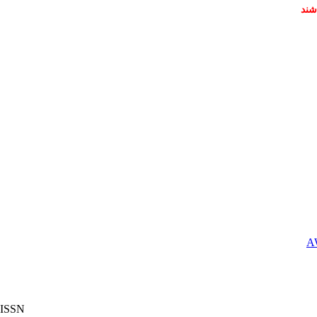
شند
ISSN