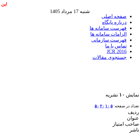
این 
شنبه 17 مرداد 1405
صفحه اصلی
درباره پایگاه
فهرست سامانه ها
الزامات سامانه ها
فهرست سازمانی
تماس با ما
JCR 2016
جستجوی مقالات
نمایش
۱۰
نشریه
تعداد در صفحه:
۵
۱۰
۲۰
۵۰
ردیف
عنوان
صاحب امتیاز
ناشر