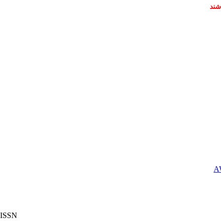
شند
ISSN