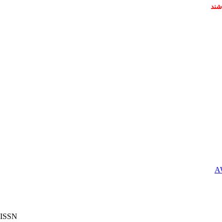
شند
ISSN