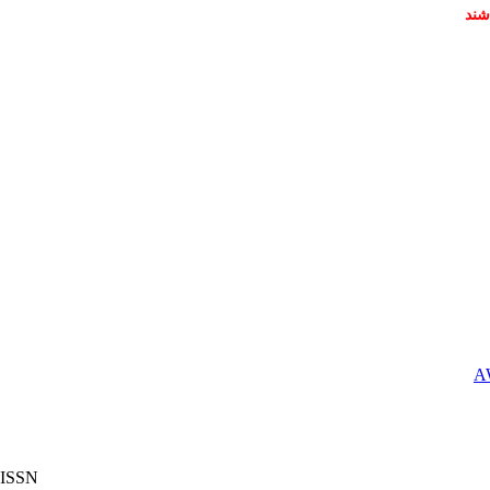
شند
ISSN