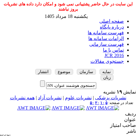
این سایت در حال حاضر پشتیبانی نمی شود و امکان دارد داده های نشریات
بروز نباشند
یکشنبه 18 مرداد 1405
صفحه اصلی
درباره پایگاه
فهرست سامانه ها
الزامات سامانه ها
فهرست سازمانی
تماس با ما
JCR 2016
جستجوی مقالات
نمایه
سازمان
موضوع
انتشار
زبان
نمایش
۱۹
نشریه
نشریات پزشکی
|
نشریات علوم
|
نشریات آزاد
|
همه نشریات
تعداد در صفحه:
۵
۱۰
۲۰
۵۰
ردیف
عنوان
صاحب امتیاز
ناشر