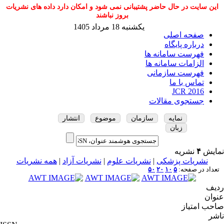
این سایت در حال حاضر پشتیبانی نمی شود و امکان دارد داده های نشریات
بروز نباشند
یکشنبه 18 مرداد 1405
صفحه اصلی
درباره پایگاه
فهرست سامانه ها
الزامات سامانه ها
فهرست سازمانی
تماس با ما
JCR 2016
جستجوی مقالات
نمایه
سازمان
موضوع
انتشار
زبان
نمایش
۴
نشریه
نشریات پزشکی
|
نشریات علوم
|
نشریات آزاد
|
همه نشریات
تعداد در صفحه:
۵
۱۰
۲۰
۵۰
ردیف
عنوان
صاحب امتیاز
ناشر