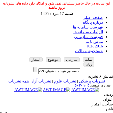
این سایت در حال حاضر پشتیبانی نمی شود و امکان دارد داده های نشریات
بروز نباشند
شنبه 17 مرداد 1405
صفحه اصلی
درباره پایگاه
فهرست سامانه ها
الزامات سامانه ها
فهرست سازمانی
تماس با ما
JCR 2016
جستجوی مقالات
نمایه
سازمان
موضوع
انتشار
زبان
نمایش
۶
نشریه
نشریات پزشکی
|
نشریات علوم
|
نشریات آزاد
|
همه نشریات
تعداد در صفحه:
۵
۱۰
۲۰
۵۰
ردیف
عنوان
صاحب امتیاز
ناشر