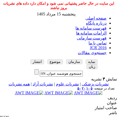
این سایت در حال حاضر پشتیبانی نمی شود و امکان دارد داده های نشریات
بروز نباشند
پنجشنبه 15 مرداد 1405
صفحه اصلی
درباره پایگاه
فهرست سامانه ها
الزامات سامانه ها
فهرست سازمانی
تماس با ما
JCR 2016
جستجوی مقالات
نمایه
سازمان
موضوع
انتشار
زبان
نمایش
۳
نشریه
نشریات پزشکی
|
نشریات علوم
|
نشریات آزاد
|
همه نشریات
تعداد در صفحه:
۵
۱۰
۲۰
۵۰
ردیف
عنوان
صاحب امتیاز
ناشر