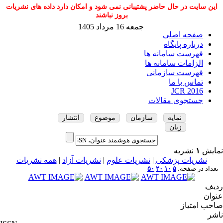
این سایت در حال حاضر پشتیبانی نمی شود و امکان دارد داده های نشریات
بروز نباشند
جمعه 16 مرداد 1405
صفحه اصلی
درباره پایگاه
فهرست سامانه ها
الزامات سامانه ها
فهرست سازمانی
تماس با ما
JCR 2016
جستجوی مقالات
نمایه
سازمان
موضوع
انتشار
زبان
نمایش
۱
نشریه
نشریات پزشکی
|
نشریات علوم
|
نشریات آزاد
|
همه نشریات
تعداد در صفحه:
۵
۱۰
۲۰
۵۰
ردیف
عنوان
صاحب امتیاز
ناشر