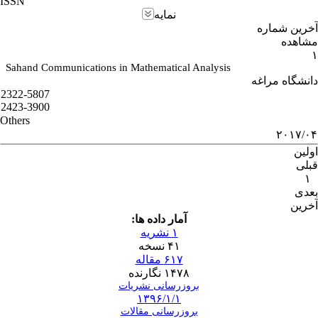
ISSN
نمایه
آخرین شماره
مشاهده
۱
Sahand Communications in Mathematical Analysis
دانشگاه مراغه
2322-5807
2423-3900
Others
۲۰۱۷/۰۴
اولین
قبلی
۱
بعدی
آخرین
آمار داده ها:
۱ نشریه
۴۱ نسخه
۶۱۷ مقاله
۱۴۷۸ نگارنده
بروزرسانی نشریات
۱۳۹۶/۱/۱
بروزرسانی مقالات