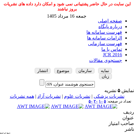
این سایت در حال حاضر پشتیبانی نمی شود و امکان دارد داده های نشریات
بروز نباشند
جمعه 16 مرداد 1405
صفحه اصلی
درباره پایگاه
فهرست سامانه ها
الزامات سامانه ها
فهرست سازمانی
تماس با ما
JCR 2016
جستجوی مقالات
نمایه
سازمان
موضوع
انتشار
زبان
نمایش
۵
نشریه
نشریات پزشکی
|
نشریات علوم
|
نشریات آزاد
|
همه نشریات
تعداد در صفحه:
۵
۱۰
۲۰
۵۰
ردیف
عنوان
صاحب امتیاز
ناشر