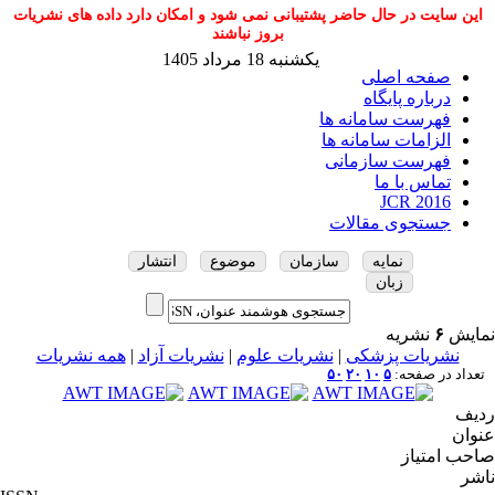
این سایت در حال حاضر پشتیبانی نمی شود و امکان دارد داده های نشریات
بروز نباشند
یکشنبه 18 مرداد 1405
صفحه اصلی
درباره پایگاه
فهرست سامانه ها
الزامات سامانه ها
فهرست سازمانی
تماس با ما
JCR 2016
جستجوی مقالات
نمایه
سازمان
موضوع
انتشار
زبان
نمایش
۶
نشریه
نشریات پزشکی
|
نشریات علوم
|
نشریات آزاد
|
همه نشریات
تعداد در صفحه:
۵
۱۰
۲۰
۵۰
ردیف
عنوان
صاحب امتیاز
ناشر