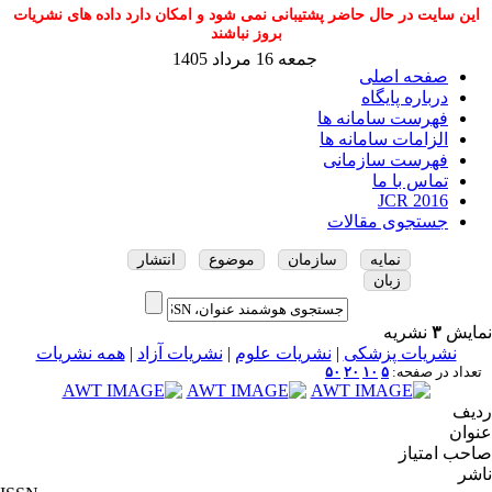
این سایت در حال حاضر پشتیبانی نمی شود و امکان دارد داده های نشریات
بروز نباشند
جمعه 16 مرداد 1405
صفحه اصلی
درباره پایگاه
فهرست سامانه ها
الزامات سامانه ها
فهرست سازمانی
تماس با ما
JCR 2016
جستجوی مقالات
نمایه
سازمان
موضوع
انتشار
زبان
نمایش
۳
نشریه
نشریات پزشکی
|
نشریات علوم
|
نشریات آزاد
|
همه نشریات
تعداد در صفحه:
۵
۱۰
۲۰
۵۰
ردیف
عنوان
صاحب امتیاز
ناشر