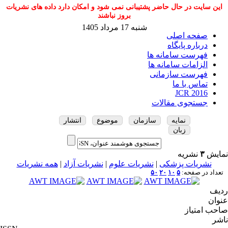
این سایت در حال حاضر پشتیبانی نمی شود و امکان دارد داده های نشریات
بروز نباشند
شنبه 17 مرداد 1405
صفحه اصلی
درباره پایگاه
فهرست سامانه ها
الزامات سامانه ها
فهرست سازمانی
تماس با ما
JCR 2016
جستجوی مقالات
نمایه
سازمان
موضوع
انتشار
زبان
نمایش
۳
نشریه
نشریات پزشکی
|
نشریات علوم
|
نشریات آزاد
|
همه نشریات
تعداد در صفحه:
۵
۱۰
۲۰
۵۰
ردیف
عنوان
صاحب امتیاز
ناشر