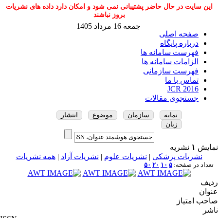
این سایت در حال حاضر پشتیبانی نمی شود و امکان دارد داده های نشریات
بروز نباشند
جمعه 16 مرداد 1405
صفحه اصلی
درباره پایگاه
فهرست سامانه ها
الزامات سامانه ها
فهرست سازمانی
تماس با ما
JCR 2016
جستجوی مقالات
نمایه
سازمان
موضوع
انتشار
زبان
نمایش
۱
نشریه
نشریات پزشکی
|
نشریات علوم
|
نشریات آزاد
|
همه نشریات
تعداد در صفحه:
۵
۱۰
۲۰
۵۰
ردیف
عنوان
صاحب امتیاز
ناشر