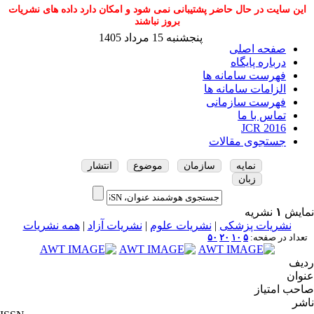
این سایت در حال حاضر پشتیبانی نمی شود و امکان دارد داده های نشریات
بروز نباشند
پنجشنبه 15 مرداد 1405
صفحه اصلی
درباره پایگاه
فهرست سامانه ها
الزامات سامانه ها
فهرست سازمانی
تماس با ما
JCR 2016
جستجوی مقالات
نمایه
سازمان
موضوع
انتشار
زبان
نمایش
۱
نشریه
نشریات پزشکی
|
نشریات علوم
|
نشریات آزاد
|
همه نشریات
تعداد در صفحه:
۵
۱۰
۲۰
۵۰
ردیف
عنوان
صاحب امتیاز
ناشر