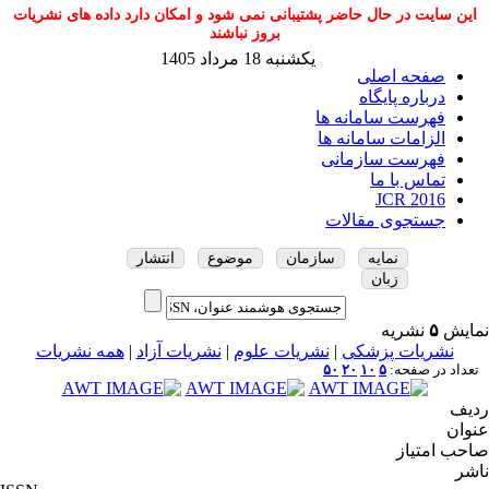
این سایت در حال حاضر پشتیبانی نمی شود و امکان دارد داده های نشریات
بروز نباشند
یکشنبه 18 مرداد 1405
صفحه اصلی
درباره پایگاه
فهرست سامانه ها
الزامات سامانه ها
فهرست سازمانی
تماس با ما
JCR 2016
جستجوی مقالات
نمایه
سازمان
موضوع
انتشار
زبان
نمایش
۵
نشریه
نشریات پزشکی
|
نشریات علوم
|
نشریات آزاد
|
همه نشریات
تعداد در صفحه:
۵
۱۰
۲۰
۵۰
ردیف
عنوان
صاحب امتیاز
ناشر