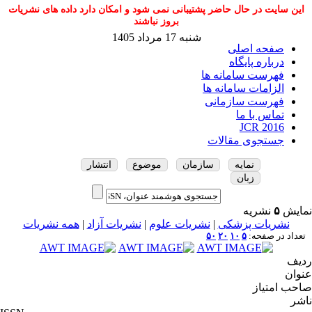
این سایت در حال حاضر پشتیبانی نمی شود و امکان دارد داده های نشریات
بروز نباشند
شنبه 17 مرداد 1405
صفحه اصلی
درباره پایگاه
فهرست سامانه ها
الزامات سامانه ها
فهرست سازمانی
تماس با ما
JCR 2016
جستجوی مقالات
نمایه
سازمان
موضوع
انتشار
زبان
نمایش
۵
نشریه
نشریات پزشکی
|
نشریات علوم
|
نشریات آزاد
|
همه نشریات
تعداد در صفحه:
۵
۱۰
۲۰
۵۰
ردیف
عنوان
صاحب امتیاز
ناشر