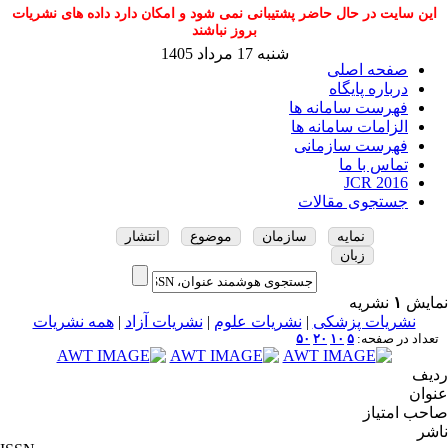
این سایت در حال حاضر پشتیبانی نمی شود و امکان دارد داده های نشریات
بروز نباشند
شنبه 17 مرداد 1405
صفحه اصلی
درباره پایگاه
فهرست سامانه ها
الزامات سامانه ها
فهرست سازمانی
تماس با ما
JCR 2016
جستجوی مقالات
نمایه
سازمان
موضوع
انتشار
زبان
نمایش
۱
نشریه
نشریات پزشکی
|
نشریات علوم
|
نشریات آزاد
|
همه نشریات
تعداد در صفحه:
۵
۱۰
۲۰
۵۰
ردیف
عنوان
صاحب امتیاز
ناشر