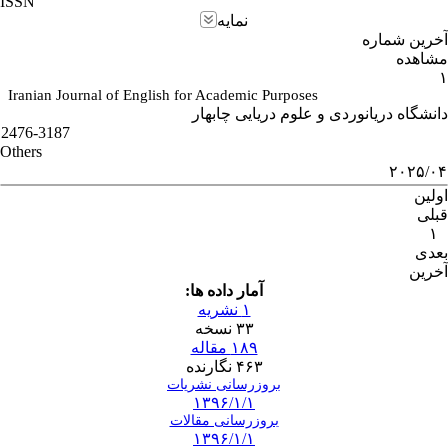
ISSN
نمایه
آخرین شماره
مشاهده
۱
Iranian Journal of English for Academic Purposes
دانشگاه دریانوردی و علوم دریایی چابهار
2476-3187
Others
۲۰۲۵/۰۴
اولین
قبلی
۱
بعدی
آخرین
آمار داده ها:
۱ نشریه
۳۳ نسخه
۱۸۹ مقاله
۴۶۳ نگارنده
بروزرسانی نشریات
۱۳۹۶/۱/۱
بروزرسانی مقالات
۱۳۹۶/۱/۱