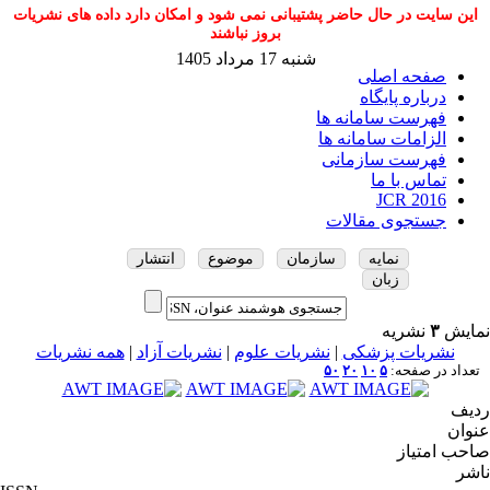
این سایت در حال حاضر پشتیبانی نمی شود و امکان دارد داده های نشریات
بروز نباشند
شنبه 17 مرداد 1405
صفحه اصلی
درباره پایگاه
فهرست سامانه ها
الزامات سامانه ها
فهرست سازمانی
تماس با ما
JCR 2016
جستجوی مقالات
نمایه
سازمان
موضوع
انتشار
زبان
نمایش
۳
نشریه
نشریات پزشکی
|
نشریات علوم
|
نشریات آزاد
|
همه نشریات
تعداد در صفحه:
۵
۱۰
۲۰
۵۰
ردیف
عنوان
صاحب امتیاز
ناشر