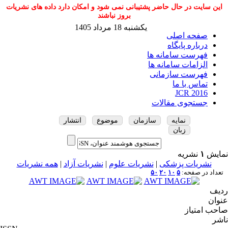
این سایت در حال حاضر پشتیبانی نمی شود و امکان دارد داده های نشریات
بروز نباشند
یکشنبه 18 مرداد 1405
صفحه اصلی
درباره پایگاه
فهرست سامانه ها
الزامات سامانه ها
فهرست سازمانی
تماس با ما
JCR 2016
جستجوی مقالات
نمایه
سازمان
موضوع
انتشار
زبان
نمایش
۱
نشریه
نشریات پزشکی
|
نشریات علوم
|
نشریات آزاد
|
همه نشریات
تعداد در صفحه:
۵
۱۰
۲۰
۵۰
ردیف
عنوان
صاحب امتیاز
ناشر