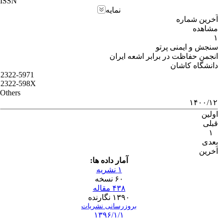
ISSN
نمایه
آخرین شماره
مشاهده
۱
سنجش و ایمنی پرتو
انجمن حفاظت در برابر اشعه ایران
دانشگاه کاشان
2322-5971
2322-598X
Others
۱۴۰۰/۱۲
اولین
قبلی
۱
بعدی
آخرین
آمار داده ها:
۱ نشریه
۶۰ نسخه
۴۳۸ مقاله
۱۳۹۰ نگارنده
بروزرسانی نشریات
۱۳۹۶/۱/۱