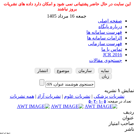
این سایت در حال حاضر پشتیبانی نمی شود و امکان دارد داده های نشریات
بروز نباشند
جمعه 16 مرداد 1405
صفحه اصلی
درباره پایگاه
فهرست سامانه ها
الزامات سامانه ها
فهرست سازمانی
تماس با ما
JCR 2016
جستجوی مقالات
نمایه
سازمان
موضوع
انتشار
زبان
نمایش
۱
نشریه
نشریات پزشکی
|
نشریات علوم
|
نشریات آزاد
|
همه نشریات
تعداد در صفحه:
۵
۱۰
۲۰
۵۰
ردیف
عنوان
صاحب امتیاز
ناشر