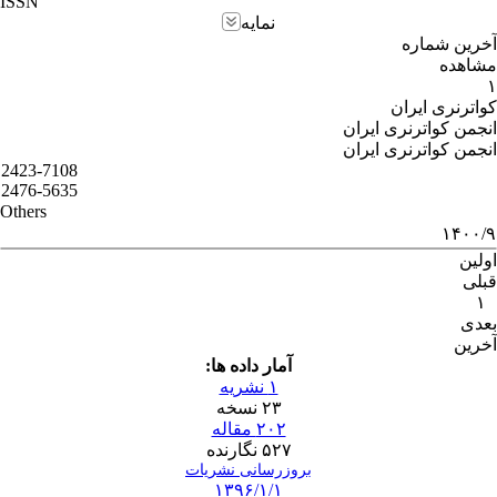
ISSN
نمایه
آخرین شماره
مشاهده
۱
کواترنری ایران
انجمن کواترنری ایران
انجمن کواترنری ایران
2423-7108
2476-5635
Others
۱۴۰۰/۹
اولین
قبلی
۱
بعدی
آخرین
آمار داده ها:
۱ نشریه
۲۳ نسخه
۲۰۲ مقاله
۵۲۷ نگارنده
بروزرسانی نشریات
۱۳۹۶/۱/۱