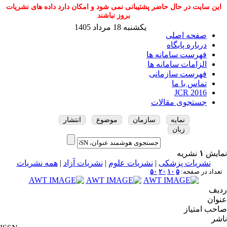
این سایت در حال حاضر پشتیبانی نمی شود و امکان دارد داده های نشریات
بروز نباشند
یکشنبه 18 مرداد 1405
صفحه اصلی
درباره پایگاه
فهرست سامانه ها
الزامات سامانه ها
فهرست سازمانی
تماس با ما
JCR 2016
جستجوی مقالات
نمایه
سازمان
موضوع
انتشار
زبان
نمایش
۱
نشریه
نشریات پزشکی
|
نشریات علوم
|
نشریات آزاد
|
همه نشریات
تعداد در صفحه:
۵
۱۰
۲۰
۵۰
ردیف
عنوان
صاحب امتیاز
ناشر