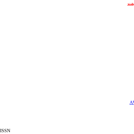
شند
ISSN