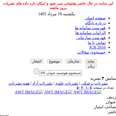
این سایت در حال حاضر پشتیبانی نمی شود و امکان دارد داده های نشریات
بروز نباشند
یکشنبه 18 مرداد 1405
صفحه اصلی
درباره پایگاه
فهرست سامانه ها
الزامات سامانه ها
فهرست سازمانی
تماس با ما
JCR 2016
جستجوی مقالات
نمایه
سازمان
موضوع
انتشار
زبان
نمایش
۳
نشریه
نشریات پزشکی
|
نشریات علوم
|
نشریات آزاد
|
همه نشریات
تعداد در صفحه:
۵
۱۰
۲۰
۵۰
ردیف
عنوان
صاحب امتیاز
ناشر