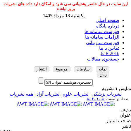
این سایت در حال حاضر پشتیبانی نمی شود و امکان دارد داده های نشریات
بروز نباشند
یکشنبه 18 مرداد 1405
صفحه اصلی
درباره پایگاه
فهرست سامانه ها
الزامات سامانه ها
فهرست سازمانی
تماس با ما
JCR 2016
جستجوی مقالات
نمایه
سازمان
موضوع
انتشار
زبان
نمایش
۱
نشریه
نشریات پزشکی
|
نشریات علوم
|
نشریات آزاد
|
همه نشریات
تعداد در صفحه:
۵
۱۰
۲۰
۵۰
ردیف
عنوان
صاحب امتیاز
ناشر