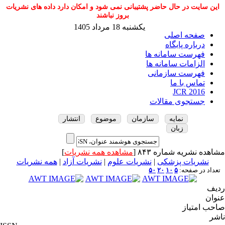
این سایت در حال حاضر پشتیبانی نمی شود و امکان دارد داده های نشریات
بروز نباشند
یکشنبه 18 مرداد 1405
صفحه اصلی
درباره پایگاه
فهرست سامانه ها
الزامات سامانه ها
فهرست سازمانی
تماس با ما
JCR 2016
جستجوی مقالات
نمایه
سازمان
موضوع
انتشار
زبان
مشاهده نشریه شماره ۸۴۳ [
مشاهده همه نشریات
]
نشریات پزشکی
|
نشریات علوم
|
نشریات آزاد
|
همه نشریات
تعداد در صفحه:
۵
۱۰
۲۰
۵۰
ردیف
عنوان
صاحب امتیاز
ناشر