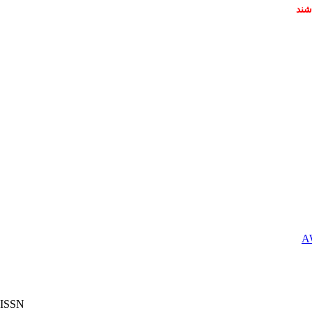
شند
ISSN