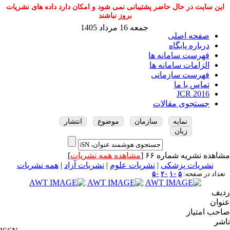
این سایت در حال حاضر پشتیبانی نمی شود و امکان دارد داده های نشریات
بروز نباشند
جمعه 16 مرداد 1405
صفحه اصلی
درباره پایگاه
فهرست سامانه ها
الزامات سامانه ها
فهرست سازمانی
تماس با ما
JCR 2016
جستجوی مقالات
نمایه
سازمان
موضوع
انتشار
زبان
مشاهده نشریه شماره ۶۶ [
مشاهده همه نشریات
]
نشریات پزشکی
|
نشریات علوم
|
نشریات آزاد
|
همه نشریات
تعداد در صفحه:
۵
۱۰
۲۰
۵۰
ردیف
عنوان
صاحب امتیاز
ناشر