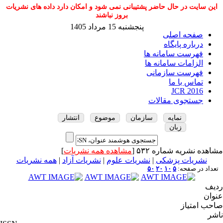
این سایت در حال حاضر پشتیبانی نمی شود و امکان دارد داده های نشریات
بروز نباشند
پنجشنبه 15 مرداد 1405
صفحه اصلی
درباره پایگاه
فهرست سامانه ها
الزامات سامانه ها
فهرست سازمانی
تماس با ما
JCR 2016
جستجوی مقالات
نمایه
سازمان
موضوع
انتشار
زبان
مشاهده نشریه شماره ۵۳۲ [
مشاهده همه نشریات
]
نشریات پزشکی
|
نشریات علوم
|
نشریات آزاد
|
همه نشریات
تعداد در صفحه:
۵
۱۰
۲۰
۵۰
ردیف
عنوان
صاحب امتیاز
ناشر