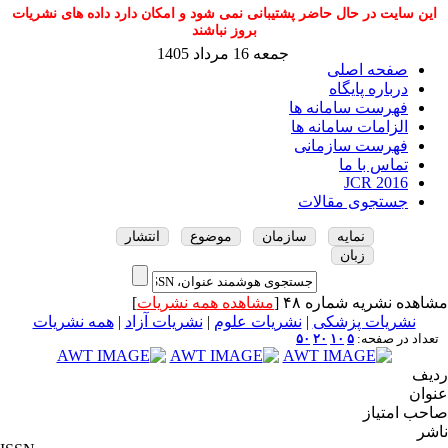
این سایت در حال حاضر پشتیبانی نمی شود و امکان دارد داده های نشریات
بروز نباشند
جمعه 16 مرداد 1405
صفحه اصلی
درباره پایگاه
فهرست سامانه ها
الزامات سامانه ها
فهرست سازمانی
تماس با ما
JCR 2016
جستجوی مقالات
نمایه
سازمان
موضوع
انتشار
زبان
مشاهده نشریه شماره ۴۸ [
مشاهده همه نشریات
]
نشریات پزشکی
|
نشریات علوم
|
نشریات آزاد
|
همه نشریات
تعداد در صفحه:
۵
۱۰
۲۰
۵۰
ردیف
عنوان
صاحب امتیاز
ناشر