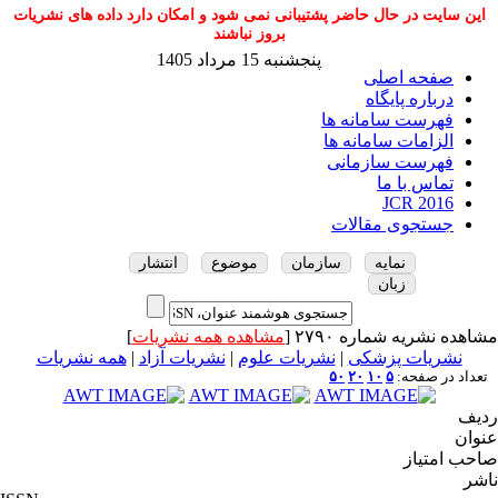
این سایت در حال حاضر پشتیبانی نمی شود و امکان دارد داده های نشریات
بروز نباشند
پنجشنبه 15 مرداد 1405
صفحه اصلی
درباره پایگاه
فهرست سامانه ها
الزامات سامانه ها
فهرست سازمانی
تماس با ما
JCR 2016
جستجوی مقالات
نمایه
سازمان
موضوع
انتشار
زبان
مشاهده نشریه شماره ۲۷۹۰ [
مشاهده همه نشریات
]
نشریات پزشکی
|
نشریات علوم
|
نشریات آزاد
|
همه نشریات
تعداد در صفحه:
۵
۱۰
۲۰
۵۰
ردیف
عنوان
صاحب امتیاز
ناشر