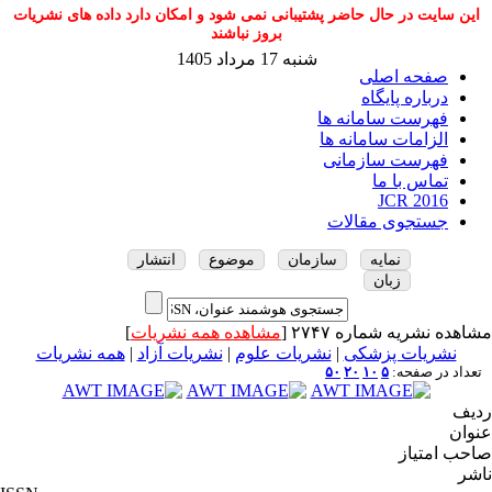
این سایت در حال حاضر پشتیبانی نمی شود و امکان دارد داده های نشریات
بروز نباشند
شنبه 17 مرداد 1405
صفحه اصلی
درباره پایگاه
فهرست سامانه ها
الزامات سامانه ها
فهرست سازمانی
تماس با ما
JCR 2016
جستجوی مقالات
نمایه
سازمان
موضوع
انتشار
زبان
مشاهده نشریه شماره ۲۷۴۷ [
مشاهده همه نشریات
]
نشریات پزشکی
|
نشریات علوم
|
نشریات آزاد
|
همه نشریات
تعداد در صفحه:
۵
۱۰
۲۰
۵۰
ردیف
عنوان
صاحب امتیاز
ناشر