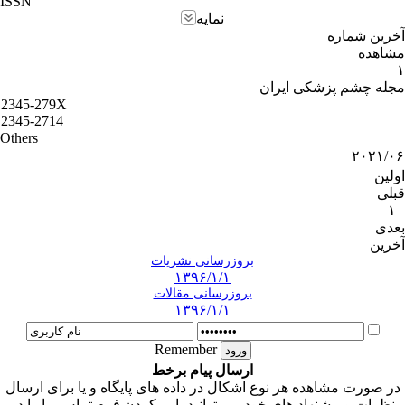
ISSN
نمایه
آخرین شماره
مشاهده
۱
مجله چشم پزشکی ایران
2345-279X
2345-2714
Others
۲۰۲۱/۰۶
اولین
قبلی
۱
بعدی
آخرین
بروزرسانی نشریات
۱۳۹۶/۱/۱
بروزرسانی مقالات
۱۳۹۶/۱/۱
Remember
ارسال پیام برخط
در صورت مشاهده هر نوع اشکال در داده های پایگاه و یا برای ارسال
نظرات و پیشنهاد های خود می توانید با پر کردن فرم تماس ما را در