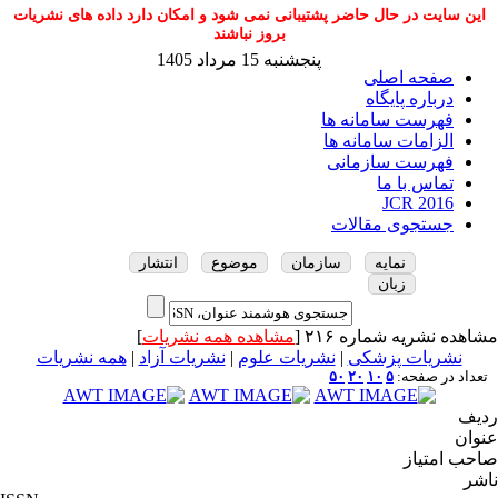
این سایت در حال حاضر پشتیبانی نمی شود و امکان دارد داده های نشریات
بروز نباشند
پنجشنبه 15 مرداد 1405
صفحه اصلی
درباره پایگاه
فهرست سامانه ها
الزامات سامانه ها
فهرست سازمانی
تماس با ما
JCR 2016
جستجوی مقالات
نمایه
سازمان
موضوع
انتشار
زبان
مشاهده نشریه شماره ۲۱۶ [
مشاهده همه نشریات
]
نشریات پزشکی
|
نشریات علوم
|
نشریات آزاد
|
همه نشریات
تعداد در صفحه:
۵
۱۰
۲۰
۵۰
ردیف
عنوان
صاحب امتیاز
ناشر