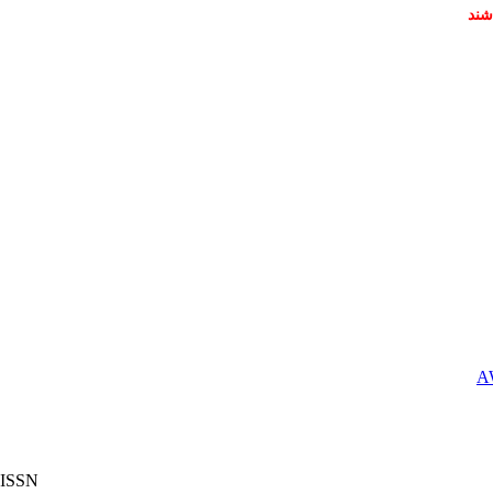
شند
ISSN