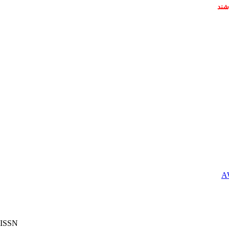
شند
ISSN