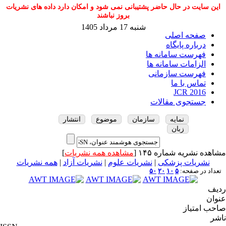
این سایت در حال حاضر پشتیبانی نمی شود و امکان دارد داده های نشریات
بروز نباشند
شنبه 17 مرداد 1405
صفحه اصلی
درباره پایگاه
فهرست سامانه ها
الزامات سامانه ها
فهرست سازمانی
تماس با ما
JCR 2016
جستجوی مقالات
نمایه
سازمان
موضوع
انتشار
زبان
مشاهده نشریه شماره ۱۴۵ [
مشاهده همه نشریات
]
نشریات پزشکی
|
نشریات علوم
|
نشریات آزاد
|
همه نشریات
تعداد در صفحه:
۵
۱۰
۲۰
۵۰
ردیف
عنوان
صاحب امتیاز
ناشر