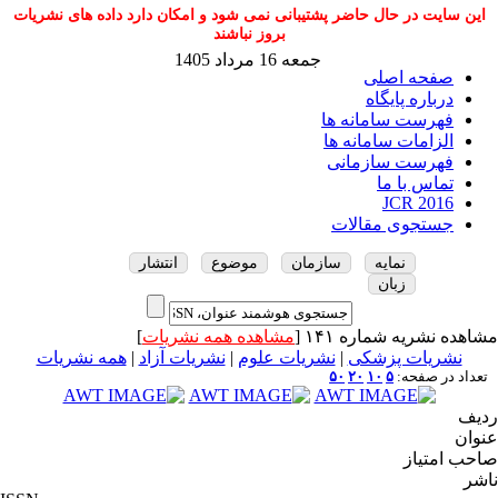
این سایت در حال حاضر پشتیبانی نمی شود و امکان دارد داده های نشریات
بروز نباشند
جمعه 16 مرداد 1405
صفحه اصلی
درباره پایگاه
فهرست سامانه ها
الزامات سامانه ها
فهرست سازمانی
تماس با ما
JCR 2016
جستجوی مقالات
نمایه
سازمان
موضوع
انتشار
زبان
مشاهده نشریه شماره ۱۴۱ [
مشاهده همه نشریات
]
نشریات پزشکی
|
نشریات علوم
|
نشریات آزاد
|
همه نشریات
تعداد در صفحه:
۵
۱۰
۲۰
۵۰
ردیف
عنوان
صاحب امتیاز
ناشر