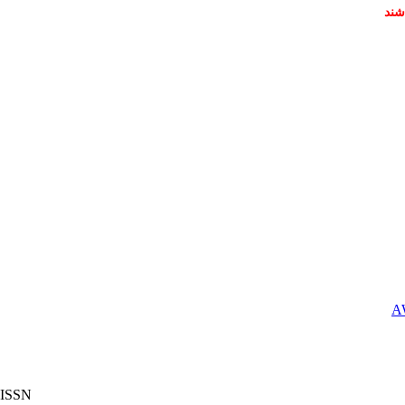
شند
ISSN