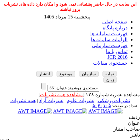
این سایت در حال حاضر پشتیبانی نمی شود و امکان دارد داده های نشریات
بروز نباشند
پنجشنبه 15 مرداد 1405
صفحه اصلی
درباره پایگاه
فهرست سامانه ها
الزامات سامانه ها
فهرست سازمانی
تماس با ما
JCR 2016
جستجوی مقالات
نمایه
سازمان
موضوع
انتشار
زبان
مشاهده نشریه شماره ۱۲۸ [
مشاهده همه نشریات
]
نشریات پزشکی
|
نشریات علوم
|
نشریات آزاد
|
همه نشریات
تعداد در صفحه:
۵
۱۰
۲۰
۵۰
ردیف
عنوان
صاحب امتیاز
ناشر