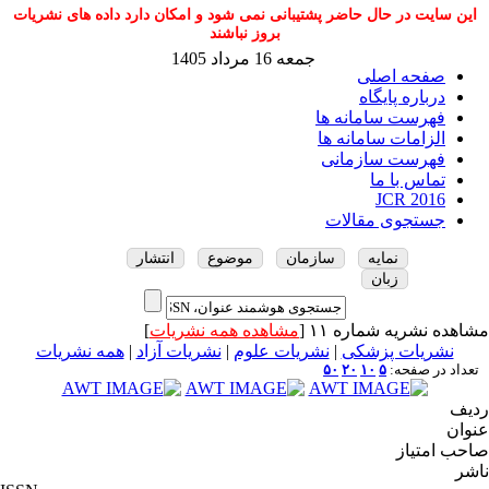
این سایت در حال حاضر پشتیبانی نمی شود و امکان دارد داده های نشریات
بروز نباشند
جمعه 16 مرداد 1405
صفحه اصلی
درباره پایگاه
فهرست سامانه ها
الزامات سامانه ها
فهرست سازمانی
تماس با ما
JCR 2016
جستجوی مقالات
نمایه
سازمان
موضوع
انتشار
زبان
مشاهده نشریه شماره ۱۱ [
مشاهده همه نشریات
]
نشریات پزشکی
|
نشریات علوم
|
نشریات آزاد
|
همه نشریات
تعداد در صفحه:
۵
۱۰
۲۰
۵۰
ردیف
عنوان
صاحب امتیاز
ناشر