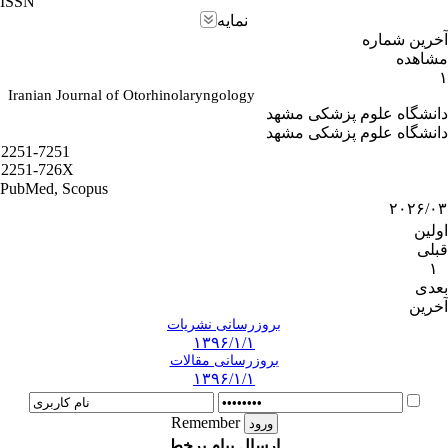
ISSN
نمایه
آخرین شماره
مشاهده
۱
Iranian Journal of Otorhinolaryngology
دانشگاه علوم پزشکی مشهد
دانشگاه علوم پزشکی مشهد
2251-7251
2251-726X
PubMed, Scopus
۲۰۲۶/۰۳
اولین
قبلی
۱
بعدی
آخرین
بروزرسانی نشریات
۱۳۹۶/۱/۱
بروزرسانی مقالات
۱۳۹۶/۱/۱
Remember
ارسال پیام برخط