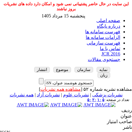
این سایت در حال حاضر پشتیبانی نمی شود و امکان دارد داده های نشریات
بروز نباشند
پنجشنبه 15 مرداد 1405
صفحه اصلی
درباره پایگاه
فهرست سامانه ها
الزامات سامانه ها
فهرست سازمانی
تماس با ما
JCR 2016
جستجوی مقالات
نمایه
سازمان
موضوع
انتشار
زبان
مشاهده نشریه شماره ۵۲ [
مشاهده همه نشریات
]
نشریات پزشکی
|
نشریات علوم
|
نشریات آزاد
|
همه نشریات
تعداد در صفحه:
۵
۱۰
۲۰
۵۰
ردیف
عنوان
صاحب امتیاز
ناشر