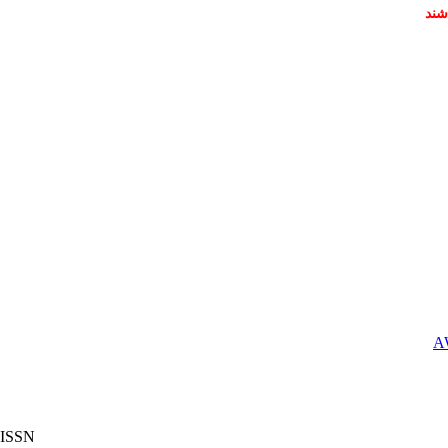
شند
ISSN