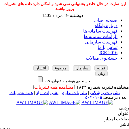
این سایت در حال حاضر پشتیبانی نمی شود و امکان دارد داده های نشریات
بروز نباشند
دوشنبه 19 مرداد 1405
صفحه اصلی
درباره پایگاه
فهرست سامانه ها
الزامات سامانه ها
فهرست سازمانی
تماس با ما
JCR 2016
جستجوی مقالات
نمایه
سازمان
موضوع
انتشار
زبان
مشاهده نشریه شماره ۱۸۲۴ [
مشاهده همه نشریات
]
نشریات پزشکی
|
نشریات علوم
|
نشریات آزاد
|
همه نشریات
تعداد در صفحه:
۵
۱۰
۲۰
۵۰
ردیف
عنوان
صاحب امتیاز
ناشر