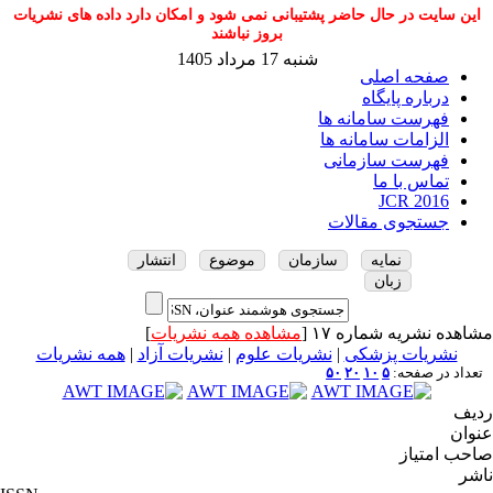
این سایت در حال حاضر پشتیبانی نمی شود و امکان دارد داده های نشریات
بروز نباشند
شنبه 17 مرداد 1405
صفحه اصلی
درباره پایگاه
فهرست سامانه ها
الزامات سامانه ها
فهرست سازمانی
تماس با ما
JCR 2016
جستجوی مقالات
نمایه
سازمان
موضوع
انتشار
زبان
مشاهده نشریه شماره ۱۷ [
مشاهده همه نشریات
]
نشریات پزشکی
|
نشریات علوم
|
نشریات آزاد
|
همه نشریات
تعداد در صفحه:
۵
۱۰
۲۰
۵۰
ردیف
عنوان
صاحب امتیاز
ناشر