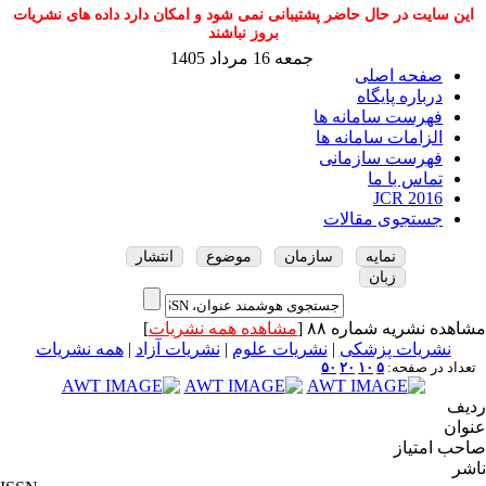
این سایت در حال حاضر پشتیبانی نمی شود و امکان دارد داده های نشریات
بروز نباشند
جمعه 16 مرداد 1405
صفحه اصلی
درباره پایگاه
فهرست سامانه ها
الزامات سامانه ها
فهرست سازمانی
تماس با ما
JCR 2016
جستجوی مقالات
نمایه
سازمان
موضوع
انتشار
زبان
مشاهده نشریه شماره ۸۸ [
مشاهده همه نشریات
]
نشریات پزشکی
|
نشریات علوم
|
نشریات آزاد
|
همه نشریات
تعداد در صفحه:
۵
۱۰
۲۰
۵۰
ردیف
عنوان
صاحب امتیاز
ناشر