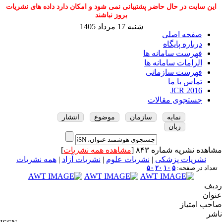
این سایت در حال حاضر پشتیبانی نمی شود و امکان دارد داده های نشریات
بروز نباشند
شنبه 17 مرداد 1405
صفحه اصلی
درباره پایگاه
فهرست سامانه ها
الزامات سامانه ها
فهرست سازمانی
تماس با ما
JCR 2016
جستجوی مقالات
نمایه
سازمان
موضوع
انتشار
زبان
مشاهده نشریه شماره ۸۴۳ [
مشاهده همه نشریات
]
نشریات پزشکی
|
نشریات علوم
|
نشریات آزاد
|
همه نشریات
تعداد در صفحه:
۵
۱۰
۲۰
۵۰
ردیف
عنوان
صاحب امتیاز
ناشر