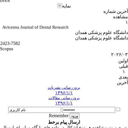
ISSN
نمایه
آخرین شماره
مشاهده
۱
Avicenna Journal of Dental Research
دانشگاه علوم پزشکی همدان
دانشگاه علوم پزشکی همدان
2423-7582
Scopus
۲۰۲۶/۰۳
اولین
قبلی
۱
بعدی
آخرین
بروزرسانی نشریات
۱۳۹۶/۱/۱
بروزرسانی مقالات
۱۳۹۶/۱/۱
Remember
ارسال پیام برخط
در صورت مشاهده هر نوع اشکال در داده های پایگاه و یا برای ارسال