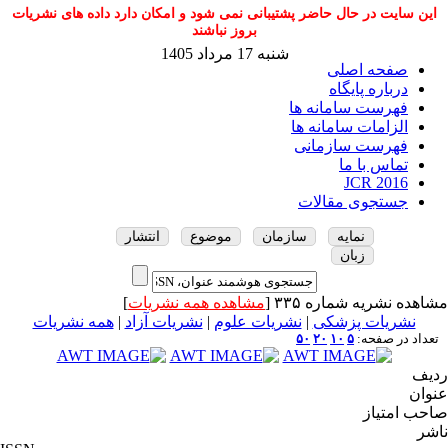
این سایت در حال حاضر پشتیبانی نمی شود و امکان دارد داده های نشریات
بروز نباشند
شنبه 17 مرداد 1405
صفحه اصلی
درباره پایگاه
فهرست سامانه ها
الزامات سامانه ها
فهرست سازمانی
تماس با ما
JCR 2016
جستجوی مقالات
نمایه
سازمان
موضوع
انتشار
زبان
مشاهده نشریه شماره ۳۳۵ [
مشاهده همه نشریات
]
نشریات پزشکی
|
نشریات علوم
|
نشریات آزاد
|
همه نشریات
تعداد در صفحه:
۵
۱۰
۲۰
۵۰
ردیف
عنوان
صاحب امتیاز
ناشر