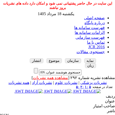
این سایت در حال حاضر پشتیبانی نمی شود و امکان دارد داده های نشریات
بروز نباشند
یکشنبه 18 مرداد 1405
صفحه اصلی
درباره پایگاه
فهرست سامانه ها
الزامات سامانه ها
فهرست سازمانی
تماس با ما
JCR 2016
جستجوی مقالات
نمایه
سازمان
موضوع
انتشار
زبان
مشاهده نشریه شماره ۲۹۲ [
مشاهده همه نشریات
]
نشریات پزشکی
|
نشریات علوم
|
نشریات آزاد
|
همه نشریات
تعداد در صفحه:
۵
۱۰
۲۰
۵۰
ردیف
عنوان
صاحب امتیاز
ناشر