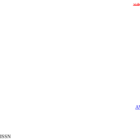
شند
ISSN